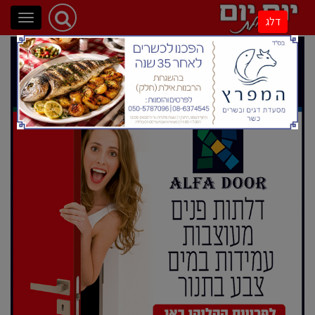
פתיחת
דלג
ניווט