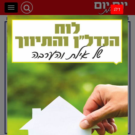
פתיחת
דלג
ניווט