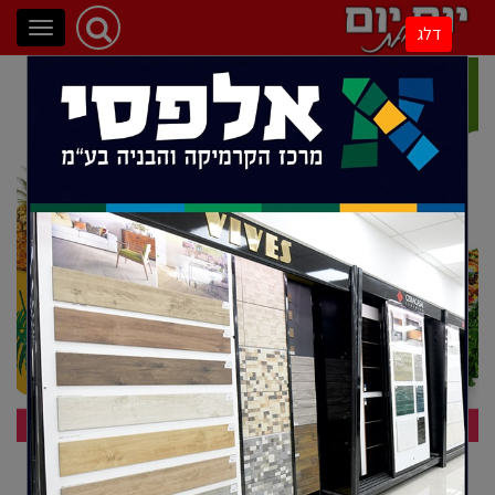
פתיחת
דלג
ניווט