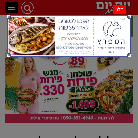
פתיחת
דלג
ניווט