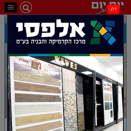
פתיחת
דלג
ניווט