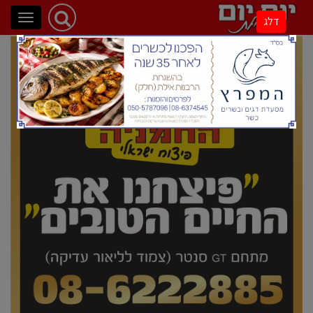
פתיחת
דלג
ניווט